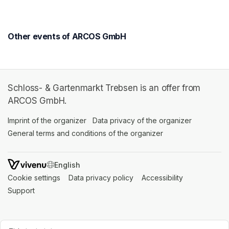
Other events of ARCOS GmbH
Schloss- & Gartenmarkt Trebsen is an offer from
ARCOS GmbH.
Imprint of the organizer
(opens in a new tab)
Data privacy of the organizer
(opens in 
General terms and conditions of the organizer
(opens in a new ta
SWITCH LANGUAGE
Cookie settings
(opens in a new tab)
Data privacy policy
(opens in a new tab)
Accessibility
(opens in a n
Support
(opens in a new tab)