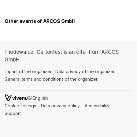
Other events of ARCOS GmbH
Friedewalder Gartenfest is an offer from ARCOS
GmbH.
Imprint of the organizer
(opens in a new tab)
Data privacy of the organizer
(opens in 
General terms and conditions of the organizer
(opens in a new ta
SWITCH LANGUAGE
Cookie settings
(opens in a new tab)
Data privacy policy
(opens in a new tab)
Accessibility
(opens in a n
Support
(opens in a new tab)