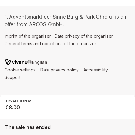
1. Adventsmarkt der Sinne Burg & Park Ohrdruf is an
offer from ARCOS GmbH.
Imprint of the organizer
(opens in a new tab)
Data privacy of the organizer
(opens in 
General terms and conditions of the organizer
(opens in a new ta
SWITCH LANGUAGE
Cookie settings
(opens in a new tab)
Data privacy policy
(opens in a new tab)
Accessibility
(opens in a n
Support
(opens in a new tab)
Tickets start at
€8.00
The sale has ended