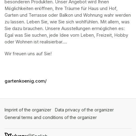
besonderen Produkten. Unser Angebot wird Ihnen 
Möglichkeiten eröffnen, Ihre Träume für Haus und Hof, 
Garten und Terrasse oder Balkon und Wohnung wahr werden 
zu lassen. Leben Sie, wie Sie sich wohlfühlen. Mit allem, was 
Sie dazu brauchen. Unsere Ausstellungen ermöglichen es: 
Egal was Sie suchen, jede Idee vom Leben, Freizeit, Hobby 
oder Wohnen ist realisierbar….
Wir freuen uns auf Sie!
gartenkoenig.com/
Imprint of the organizer
(opens in a new tab)
Data privacy of the organizer
(opens in 
General terms and conditions of the organizer
(opens in a new ta